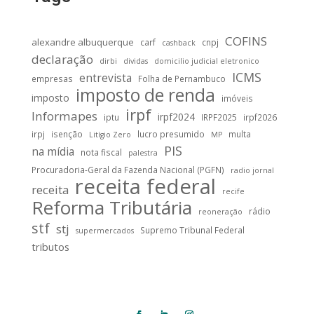
COFINS
alexandre albuquerque
carf
cnpj
cashback
declaração
dirbi
dividas
domicilio judicial eletronico
ICMS
entrevista
empresas
Folha de Pernambuco
imposto de renda
imposto
imóveis
irpf
Informapes
irpf2024
iptu
IRPF2025
irpf2026
irpj
isenção
lucro presumido
multa
Litígio Zero
MP
PIS
na mídia
nota fiscal
palestra
Procuradoria-Geral da Fazenda Nacional (PGFN)
radio jornal
receita federal
receita
recife
Reforma Tributária
rádio
reoneração
stf
stj
Supremo Tribunal Federal
supermercados
tributos