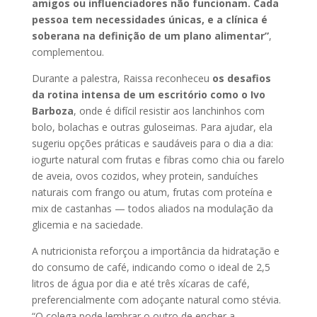
amigos ou influenciadores não funcionam. Cada
pessoa tem necessidades únicas, e a clínica é
soberana na definição de um plano alimentar”
,
complementou.
Durante a palestra, Raissa reconheceu
os desafios
da rotina intensa de um escritório como o Ivo
Barboza
, onde é difícil resistir aos lanchinhos com
bolo, bolachas e outras guloseimas. Para ajudar, ela
sugeriu opções práticas e saudáveis para o dia a dia:
iogurte natural com frutas e fibras como chia ou farelo
de aveia, ovos cozidos, whey protein, sanduíches
naturais com frango ou atum, frutas com proteína e
mix de castanhas — todos aliados na modulação da
glicemia e na saciedade.
A nutricionista reforçou a importância da hidratação e
do consumo de café, indicando como o ideal de 2,5
litros de água por dia e até três xícaras de café,
preferencialmente com adoçante natural como stévia.
“O colega pode lembrar o outro de encher a