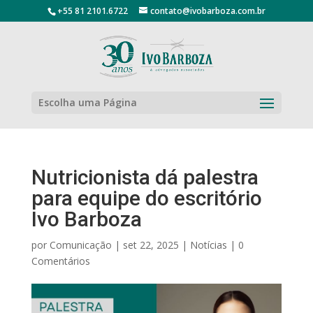
+55 81 2101.6722
contato@ivobarboza.com.br
Escolha uma Página
Nutricionista dá palestra
para equipe do escritório
Ivo Barboza
por
Comunicação
|
set 22, 2025
|
Notícias
|
0
Comentários