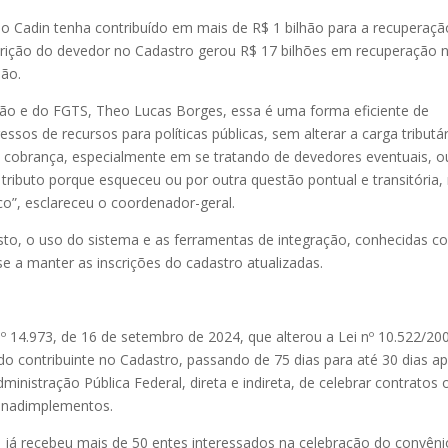
 Cadin tenha contribuído em mais de R$ 1 bilhão para a recuperaçã
scrição do devedor no Cadastro gerou R$ 17 bilhões em recuperação 
hão.
ião e do FGTS, Theo Lucas Borges, essa é uma forma eficiente de
ressos de recursos para políticas públicas, sem alterar a carga tributár
e cobrança, especialmente em se tratando de devedores eventuais, o
ributo porque esqueceu ou por outra questão pontual e transitória
sco”, esclareceu o coordenador-geral.
to, o uso do sistema e as ferramentas de integração, conhecidas 
se a manter as inscrições do cadastro atualizadas.
 nº 14.973, de 16 de setembro de 2024, que alterou a Lei nº 10.522/20
 contribuinte no Cadastro, passando de 75 dias para até 30 dias a
inistração Pública Federal, direta e indireta, de celebrar contratos 
 inadimplementos.
 já recebeu mais de 50 entes interessados na celebração do convêni