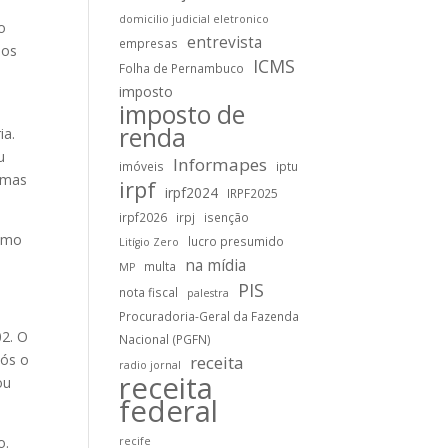
domicilio judicial eletronico
o
entrevista
empresas
nos
ICMS
Folha de Pernambuco
imposto
imposto de
renda
ia.
u
Informapes
imóveis
iptu
, mas
irpf
irpf2024
IRPF2025
irpf2026
irpj
isenção
como
lucro presumido
Litígio Zero
na mídia
multa
MP
PIS
nota fiscal
palestra
Procuradoria-Geral da Fazenda
02. O
Nacional (PGFN)
pós o
receita
radio jornal
receita
ou
federal
o.
recife