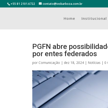
+55 81 2101.6722
contato@ivobarboza.com.br
Home
Institucional
PGFN abre possibilidad
por entes federados
por
Comunicação
|
dez 18, 2024
|
Notícias
|
0