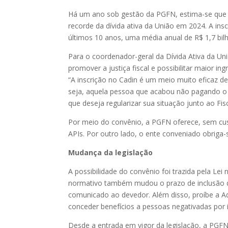
Há um ano sob gestão da PGFN, estima-se que o
recorde da dívida ativa da União em 2024. A in
últimos 10 anos, uma média anual de R$ 1,7 bil
Para o coordenador-geral da Dívida Ativa da Un
promover a justiça fiscal e possibilitar maior ing
“A inscrição no Cadin é um meio muito eficaz d
seja, aquela pessoa que acabou não pagando o t
que deseja regularizar sua situação junto ao Fi
Por meio do convênio, a PGFN oferece, sem cus
APIs. Por outro lado, o ente conveniado obriga-
Mudança da legislação
A possibilidade do convênio foi trazida pela Lei
normativo também mudou o prazo de inclusão do
comunicado ao devedor. Além disso, proíbe a Adm
conceder benefícios a pessoas negativadas por
Desde a entrada em vigor da legislação, a PGFN