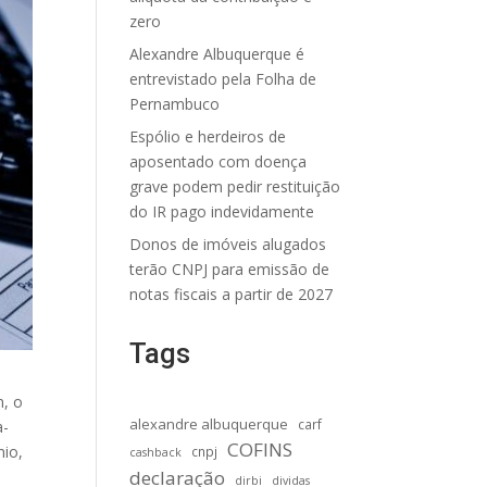
zero
Alexandre Albuquerque é
entrevistado pela Folha de
Pernambuco
Espólio e herdeiros de
aposentado com doença
grave podem pedir restituição
do IR pago indevidamente
Donos de imóveis alugados
terão CNPJ para emissão de
notas fiscais a partir de 2027
Tags
n, o
alexandre albuquerque
carf
a-
COFINS
nio,
cnpj
cashback
declaração
dirbi
dividas