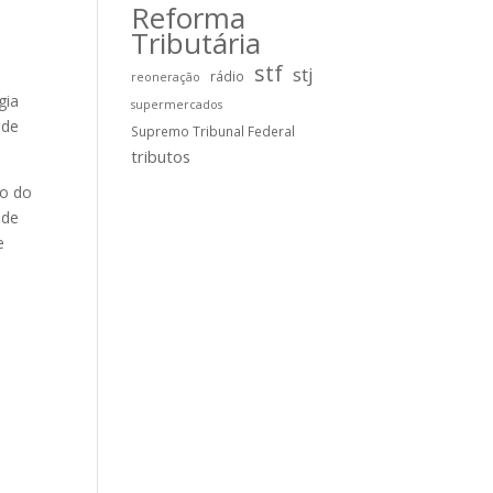
Reforma
Tributária
stf
stj
rádio
reoneração
gia
supermercados
 de
Supremo Tribunal Federal
tributos
so do
 de
e