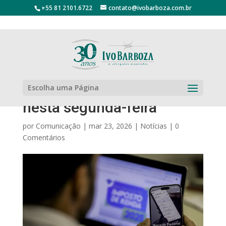
+55 81 2101.6722
contato@ivobarboza.com.br
Prazo para enviar
Escolha uma Página
declaração do IR começa
nesta segunda-feira
por
Comunicação
|
mar 23, 2026
|
Notícias
|
0
Comentários