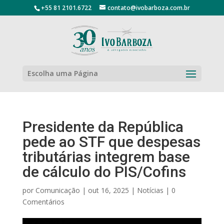
+55 81 2101.6722
contato@ivobarboza.com.br
Escolha uma Página
Presidente da República
pede ao STF que despesas
tributárias integrem base
de cálculo do PIS/Cofins
por
Comunicação
|
out 16, 2025
|
Notícias
|
0
Comentários