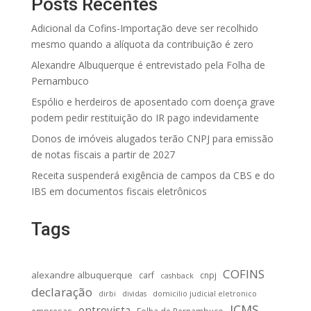
Posts Recentes
Adicional da Cofins-Importação deve ser recolhido
mesmo quando a alíquota da contribuição é zero
Alexandre Albuquerque é entrevistado pela Folha de
Pernambuco
Espólio e herdeiros de aposentado com doença grave
podem pedir restituição do IR pago indevidamente
Donos de imóveis alugados terão CNPJ para emissão
de notas fiscais a partir de 2027
Receita suspenderá exigência de campos da CBS e do
IBS em documentos fiscais eletrônicos
Tags
COFINS
alexandre albuquerque
carf
cnpj
cashback
declaração
dirbi
dividas
domicilio judicial eletronico
ICMS
entrevista