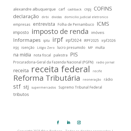
COFINS
alexandre albuquerque
carf
cnpj
cashback
declaração
dirbi
dividas
domicilio judicial eletronico
ICMS
entrevista
empresas
Folha de Pernambuco
imposto de renda
imposto
imóveis
irpf
Informapes
irpf2024
iptu
IRPF2025
irpf2026
irpj
isenção
lucro presumido
multa
Litígio Zero
MP
PIS
na mídia
nota fiscal
palestra
Procuradoria-Geral da Fazenda Nacional (PGFN)
radio jornal
receita federal
receita
recife
Reforma Tributária
rádio
reoneração
stf
stj
Supremo Tribunal Federal
supermercados
tributos
Copyright 2023 ©Ivo Barboza - Todos os direitos reservados |