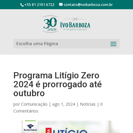
+55 81 2101.6722
contato@ivobarboza.com.br
Escolha uma Página
Programa Litígio Zero
2024 é prorrogado até
outubro
por
Comunicação
|
ago 1, 2024
|
Notícias
|
0
Comentários