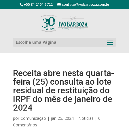
+55 81 2101.6722
contato@ivobarboza.com.br
Escolha uma Página
Receita abre nesta quarta-
feira (25) consulta ao lote
residual de restituição do
IRPF do mês de janeiro de
2024
por
Comunicação
|
jan 25, 2024
|
Notícias
|
0
Comentários