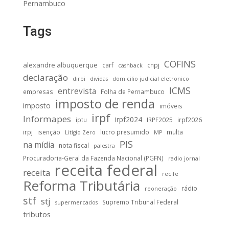
Pernambuco
Tags
COFINS
alexandre albuquerque
carf
cnpj
cashback
declaração
dirbi
dividas
domicilio judicial eletronico
ICMS
entrevista
empresas
Folha de Pernambuco
imposto de renda
imposto
imóveis
irpf
Informapes
irpf2024
iptu
IRPF2025
irpf2026
irpj
isenção
lucro presumido
multa
Litígio Zero
MP
PIS
na mídia
nota fiscal
palestra
Procuradoria-Geral da Fazenda Nacional (PGFN)
radio jornal
receita federal
receita
recife
Reforma Tributária
rádio
reoneração
stf
stj
Supremo Tribunal Federal
supermercados
tributos