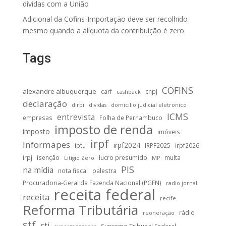
dívidas com a União
Adicional da Cofins-Importação deve ser recolhido
mesmo quando a alíquota da contribuição é zero
Tags
COFINS
alexandre albuquerque
carf
cnpj
cashback
declaração
dirbi
dividas
domicilio judicial eletronico
ICMS
entrevista
empresas
Folha de Pernambuco
imposto de renda
imposto
imóveis
irpf
Informapes
irpf2024
iptu
IRPF2025
irpf2026
irpj
isenção
lucro presumido
multa
Litígio Zero
MP
PIS
na mídia
nota fiscal
palestra
Procuradoria-Geral da Fazenda Nacional (PGFN)
radio jornal
receita federal
receita
recife
Reforma Tributária
rádio
reoneração
stf
stj
Supremo Tribunal Federal