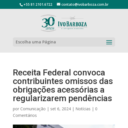
+55 81 2101.6722
contato@ivobarboza.com.br
Escolha uma Página
Receita Federal convoca
contribuintes omissos das
obrigações acessórias a
regularizarem pendências
por
Comunicação
|
set 6, 2024
|
Notícias
|
0
Comentários