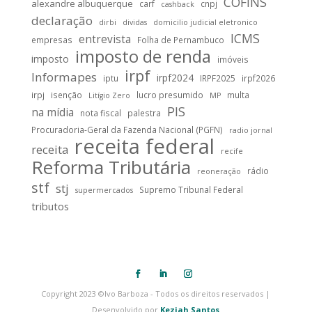
COFINS
alexandre albuquerque
carf
cnpj
cashback
declaração
dirbi
dividas
domicilio judicial eletronico
ICMS
entrevista
empresas
Folha de Pernambuco
imposto de renda
imposto
imóveis
irpf
Informapes
irpf2024
iptu
IRPF2025
irpf2026
irpj
isenção
lucro presumido
multa
Litígio Zero
MP
PIS
na mídia
nota fiscal
palestra
Procuradoria-Geral da Fazenda Nacional (PGFN)
radio jornal
receita federal
receita
recife
Reforma Tributária
rádio
reoneração
stf
stj
Supremo Tribunal Federal
supermercados
tributos
Copyright 2023 ©Ivo Barboza - Todos os direitos reservados |
Desenvolvido por
Keziah Santos