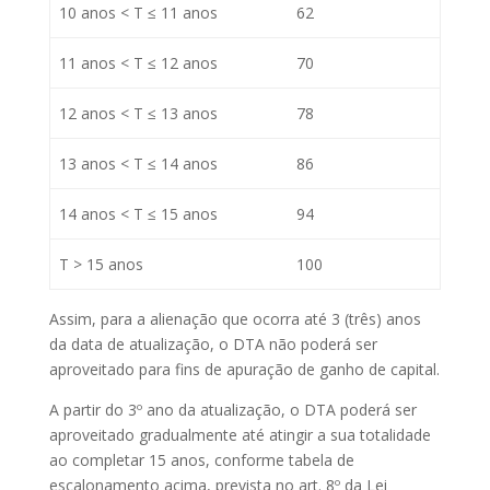
10 anos < T ≤ 11 anos
62
11 anos < T ≤ 12 anos
70
12 anos < T ≤ 13 anos
78
13 anos < T ≤ 14 anos
86
14 anos < T ≤ 15 anos
94
T > 15 anos
100
Assim, para a alienação que ocorra até 3 (três) anos
da data de atualização, o DTA
não
poderá ser
aproveitado para fins de apuração de ganho de capital.
A partir do 3º ano da atualização, o DTA poderá ser
aproveitado gradualmente até atingir a sua totalidade
ao completar 15 anos, conforme tabela de
escalonamento acima, prevista no art. 8º da Lei