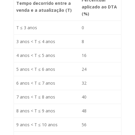
Tempo decorrido entre a
aplicado ao DTA
venda e a atualização (T)
(%)
T ≤ 3 anos
0
3 anos < T ≤ 4 anos
8
4 anos < T ≤ 5 anos
16
5 anos < T ≤ 6 anos
24
6 anos < T ≤ 7 anos
32
7 anos < T ≤ 8 anos
40
8 anos < T ≤ 9 anos
48
9 anos < T ≤ 10 anos
56