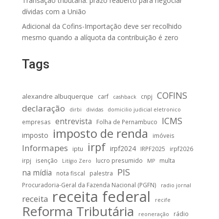
Transação tributária: prazo reaberto para negociar
dívidas com a União
Adicional da Cofins-Importação deve ser recolhido
mesmo quando a alíquota da contribuição é zero
Tags
COFINS
alexandre albuquerque
carf
cnpj
cashback
declaração
dirbi
dividas
domicilio judicial eletronico
ICMS
entrevista
empresas
Folha de Pernambuco
imposto de renda
imposto
imóveis
irpf
Informapes
irpf2024
iptu
IRPF2025
irpf2026
irpj
isenção
lucro presumido
multa
Litígio Zero
MP
PIS
na mídia
nota fiscal
palestra
Procuradoria-Geral da Fazenda Nacional (PGFN)
radio jornal
receita federal
receita
recife
Reforma Tributária
rádio
reoneração