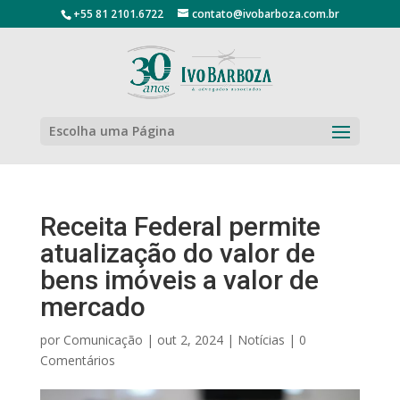
+55 81 2101.6722
contato@ivobarboza.com.br
Escolha uma Página
Receita Federal permite
atualização do valor de
bens imóveis a valor de
mercado
por
Comunicação
|
out 2, 2024
|
Notícias
|
0
Comentários