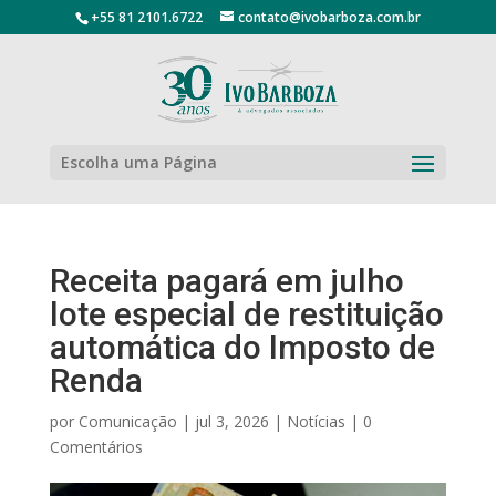
+55 81 2101.6722
contato@ivobarboza.com.br
Escolha uma Página
Receita pagará em julho
lote especial de restituição
automática do Imposto de
Renda
por
Comunicação
|
jul 3, 2026
|
Notícias
|
0
Comentários