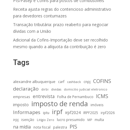
PIS/Pasep e Cofins para postos de combustíveis
Receita ajusta regras do contencioso administrativo
para devedores contumazes
Transação tributária: prazo reaberto para negociar
dívidas com a União
Adicional da Cofins-Importação deve ser recolhido
mesmo quando a alíquota da contribuição é zero
Tags
COFINS
alexandre albuquerque
carf
cnpj
cashback
declaração
dirbi
dividas
domicilio judicial eletronico
ICMS
entrevista
empresas
Folha de Pernambuco
imposto de renda
imposto
imóveis
irpf
Informapes
irpf2024
iptu
IRPF2025
irpf2026
irpj
isenção
lucro presumido
multa
Litígio Zero
MP
PIS
na mídia
nota fiscal
palestra