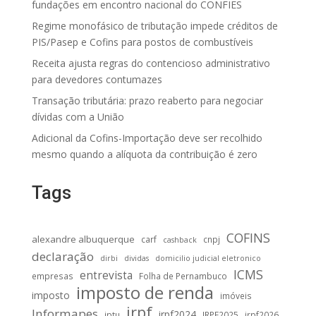
fundações em encontro nacional do CONFIES
Regime monofásico de tributação impede créditos de
PIS/Pasep e Cofins para postos de combustíveis
Receita ajusta regras do contencioso administrativo
para devedores contumazes
Transação tributária: prazo reaberto para negociar
dívidas com a União
Adicional da Cofins-Importação deve ser recolhido
mesmo quando a alíquota da contribuição é zero
Tags
COFINS
alexandre albuquerque
carf
cnpj
cashback
declaração
dirbi
dividas
domicilio judicial eletronico
ICMS
entrevista
empresas
Folha de Pernambuco
imposto de renda
imposto
imóveis
irpf
Informapes
irpf2024
iptu
IRPF2025
irpf2026