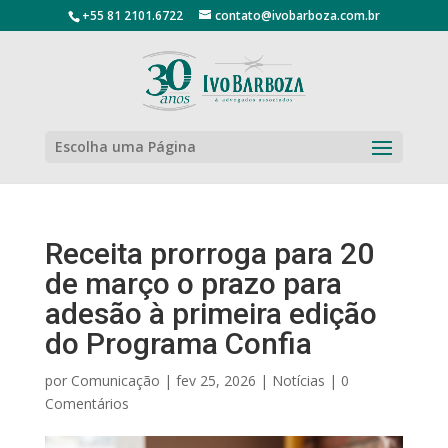
+55 81 2101.6722
contato@ivobarboza.com.br
Escolha uma Página
Receita prorroga para 20
de março o prazo para
adesão à primeira edição
do Programa Confia
por
Comunicação
|
fev 25, 2026
|
Notícias
|
0
Comentários