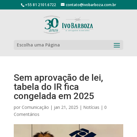
+55 81 2101.6722
contato@ivobarboza.com.br
Escolha uma Página
Sem aprovação de lei,
tabela do IR fica
congelada em 2025
por
Comunicação
|
jan 21, 2025
|
Notícias
|
0
Comentários