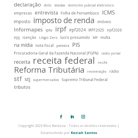
declaração
dirbi
dividas
domicilio judicial eletronico
ICMS
entrevista
empresas
Folha de Pernambuco
imposto de renda
imposto
imóveis
irpf
Informapes
irpf2024
iptu
IRPF2025
irpf2026
irpj
isenção
lucro presumido
multa
Litígio Zero
MP
PIS
na mídia
nota fiscal
palestra
Procuradoria-Geral da Fazenda Nacional (PGFN)
radio jornal
receita federal
receita
recife
Reforma Tributária
rádio
reoneração
stf
stj
Supremo Tribunal Federal
supermercados
tributos
Copyright 2023 ©Ivo Barboza - Todos os direitos reservados |
Desenvolvido por
Keziah Santos