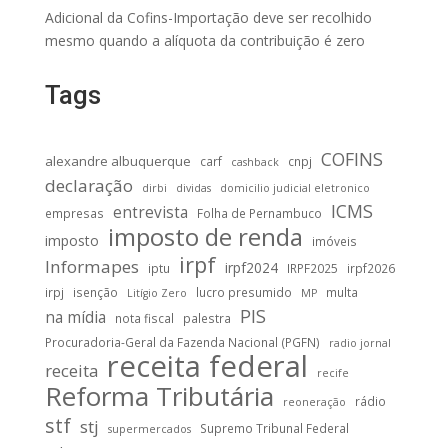
Adicional da Cofins-Importação deve ser recolhido
mesmo quando a alíquota da contribuição é zero
Tags
COFINS
alexandre albuquerque
carf
cnpj
cashback
declaração
dirbi
dividas
domicilio judicial eletronico
ICMS
entrevista
empresas
Folha de Pernambuco
imposto de renda
imposto
imóveis
irpf
Informapes
irpf2024
iptu
IRPF2025
irpf2026
irpj
isenção
lucro presumido
multa
Litígio Zero
MP
PIS
na mídia
nota fiscal
palestra
Procuradoria-Geral da Fazenda Nacional (PGFN)
radio jornal
receita federal
receita
recife
Reforma Tributária
rádio
reoneração
stf
stj
Supremo Tribunal Federal
supermercados