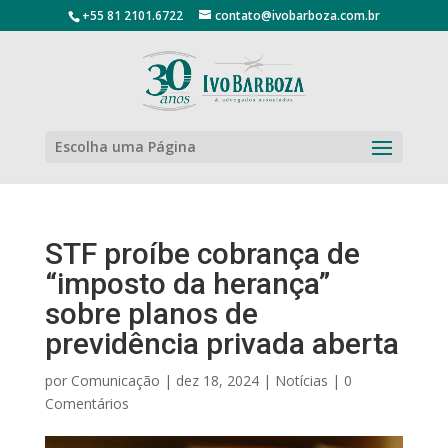
+55 81 2101.6722
contato@ivobarboza.com.br
Escolha uma Página
STF proíbe cobrança de
“imposto da herança”
sobre planos de
previdência privada aberta
por
Comunicação
|
dez 18, 2024
|
Notícias
|
0
Comentários