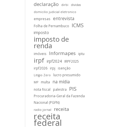
declaração
dirbi
dividas
domicilio judicial eletronico
entrevista
empresas
ICMS
Folha de Pernambuco
imposto
imposto de
renda
Informapes
imóveis
iptu
irpf
irpf2024
IRPF2025
irpf2026
irpj
isenção
lucro presumido
Litígio Zero
na mídia
multa
MP
PIS
nota fiscal
palestra
Procuradoria-Geral da Fazenda
Nacional (PGFN)
receita
radio jornal
receita
federal