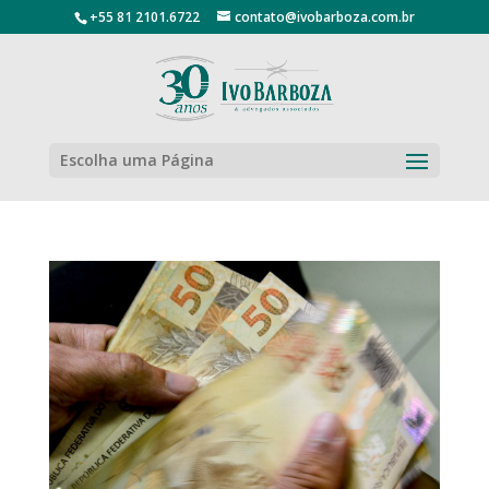
+55 81 2101.6722
contato@ivobarboza.com.br
Escolha uma Página