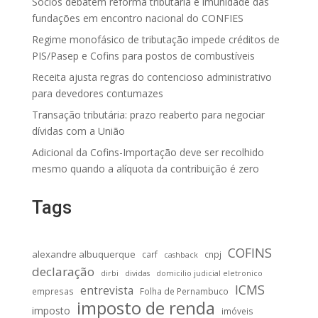
Sócios debatem reforma tributária e imunidade das
fundações em encontro nacional do CONFIES
Regime monofásico de tributação impede créditos de
PIS/Pasep e Cofins para postos de combustíveis
Receita ajusta regras do contencioso administrativo
para devedores contumazes
Transação tributária: prazo reaberto para negociar
dívidas com a União
Adicional da Cofins-Importação deve ser recolhido
mesmo quando a alíquota da contribuição é zero
Tags
COFINS
alexandre albuquerque
carf
cnpj
cashback
declaração
dirbi
dividas
domicilio judicial eletronico
ICMS
entrevista
empresas
Folha de Pernambuco
imposto de renda
imposto
imóveis