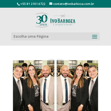
+55 81 2101.6722
contato@ivobarboza.com.br
Escolha uma Página