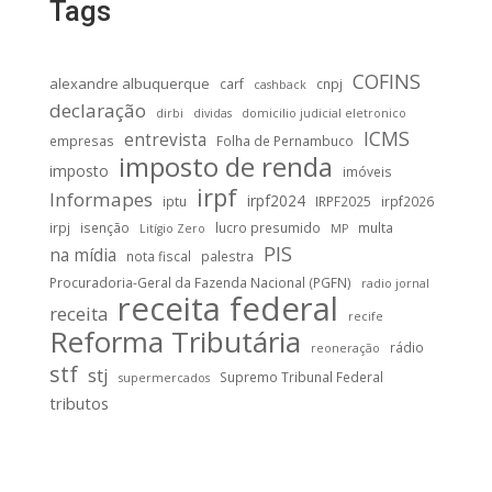
Tags
COFINS
alexandre albuquerque
carf
cnpj
cashback
declaração
dirbi
dividas
domicilio judicial eletronico
ICMS
entrevista
empresas
Folha de Pernambuco
imposto de renda
imposto
imóveis
irpf
Informapes
irpf2024
iptu
IRPF2025
irpf2026
irpj
isenção
lucro presumido
multa
Litígio Zero
MP
PIS
na mídia
nota fiscal
palestra
Procuradoria-Geral da Fazenda Nacional (PGFN)
radio jornal
receita federal
receita
recife
Reforma Tributária
rádio
reoneração
stf
stj
Supremo Tribunal Federal
supermercados
tributos