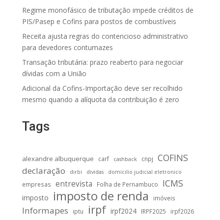
Regime monofásico de tributação impede créditos de
PIS/Pasep e Cofins para postos de combustíveis
Receita ajusta regras do contencioso administrativo
para devedores contumazes
Transação tributária: prazo reaberto para negociar
dívidas com a União
Adicional da Cofins-Importação deve ser recolhido
mesmo quando a alíquota da contribuição é zero
Tags
COFINS
alexandre albuquerque
carf
cnpj
cashback
declaração
dirbi
dividas
domicilio judicial eletronico
ICMS
entrevista
empresas
Folha de Pernambuco
imposto de renda
imposto
imóveis
irpf
Informapes
irpf2024
iptu
IRPF2025
irpf2026