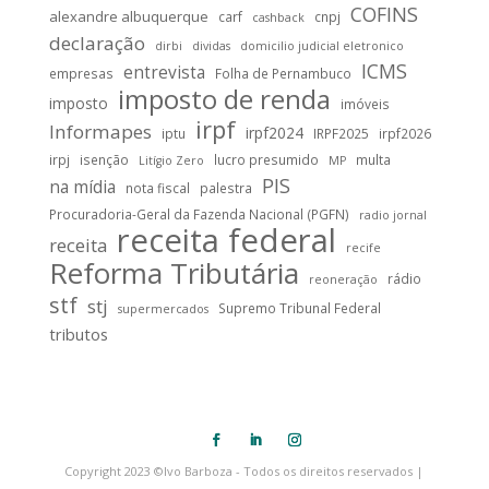
COFINS
alexandre albuquerque
carf
cnpj
cashback
declaração
dirbi
dividas
domicilio judicial eletronico
ICMS
entrevista
empresas
Folha de Pernambuco
imposto de renda
imposto
imóveis
irpf
Informapes
irpf2024
iptu
IRPF2025
irpf2026
irpj
isenção
lucro presumido
multa
Litígio Zero
MP
PIS
na mídia
nota fiscal
palestra
Procuradoria-Geral da Fazenda Nacional (PGFN)
radio jornal
receita federal
receita
recife
Reforma Tributária
rádio
reoneração
stf
stj
Supremo Tribunal Federal
supermercados
tributos
Copyright 2023 ©Ivo Barboza - Todos os direitos reservados |