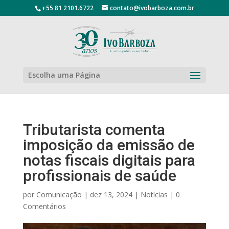
+55 81 2101.6722
contato@ivobarboza.com.br
Escolha uma Página
Tributarista comenta
imposição da emissão de
notas fiscais digitais para
profissionais de saúde
por
Comunicação
|
dez 13, 2024
|
Notícias
|
0
Comentários