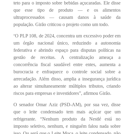
teto para o imposto sobre bebidas açucaradas. Ele disse
que esse tipo de produto — e os alimentos
ultraprocessados — causam danos à saúde da
população. Girão criticou o projeto como um todo.
“
O PLP 108, de 2024, concentra um excessivo poder em
um órgão nacional único, reduzindo a autonomia
federativa e abrindo espaço para disputas políticas na
gestão de receitas. A centralização ameaça a
concorrência fiscal saudável entre entes, aumenta a
burocracia e enfraquece o controle social sobre a
arrecadação. Além disso, amplia a insegurança jurídica
ao alterar simultaneamente múltiplos tributos, criando
riscos para empresas e investidores”, afirmou Girão.
O senador Omar Aziz (PSD-AM), por sua vez, disse
que o leite condensado tem mais açúcar que um
refrigerante. “Nenhum produto da Nestlé está no
imposto seletivo, nenhum, e ninguém falou nada sobre
isso. Ou será que o Leite Moça, o leite condensado, não