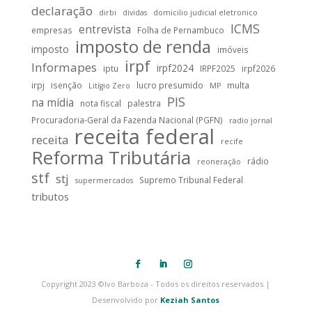
declaração
dirbi
dividas
domicilio judicial eletronico
ICMS
entrevista
empresas
Folha de Pernambuco
imposto de renda
imposto
imóveis
irpf
Informapes
irpf2024
iptu
IRPF2025
irpf2026
irpj
isenção
lucro presumido
multa
Litígio Zero
MP
PIS
na mídia
nota fiscal
palestra
Procuradoria-Geral da Fazenda Nacional (PGFN)
radio jornal
receita federal
receita
recife
Reforma Tributária
rádio
reoneração
stf
stj
Supremo Tribunal Federal
supermercados
tributos
Copyright 2023 ©Ivo Barboza - Todos os direitos reservados |
Desenvolvido por
Keziah Santos