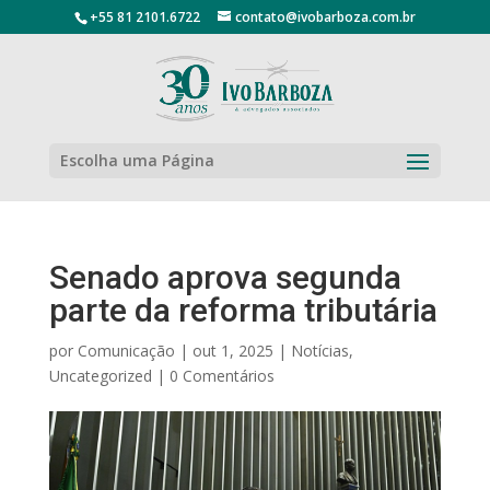
+55 81 2101.6722
contato@ivobarboza.com.br
Escolha uma Página
Senado aprova segunda
parte da reforma tributária
por
Comunicação
|
out 1, 2025
|
Notícias
,
Uncategorized
|
0 Comentários