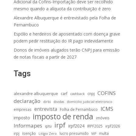
Adicional da Cofins-Importação deve ser recolhido
mesmo quando a alíquota da contribuição é zero
Alexandre Albuquerque é entrevistado pela Folha de
Pernambuco
Espólio e herdeiros de aposentado com doença grave
podem pedir restituição do IR pago indevidamente
Donos de imóveis alugados terão CNPJ para emissão
de notas fiscais a partir de 2027
Tags
COFINS
alexandre albuquerque
carf
cnpj
cashback
declaração
dirbi
dividas
domicilio judicial eletronico
ICMS
entrevista
empresas
Folha de Pernambuco
imposto de renda
imposto
imóveis
irpf
Informapes
irpf2024
iptu
IRPF2025
irpf2026
irpj
isenção
lucro presumido
multa
Litígio Zero
MP