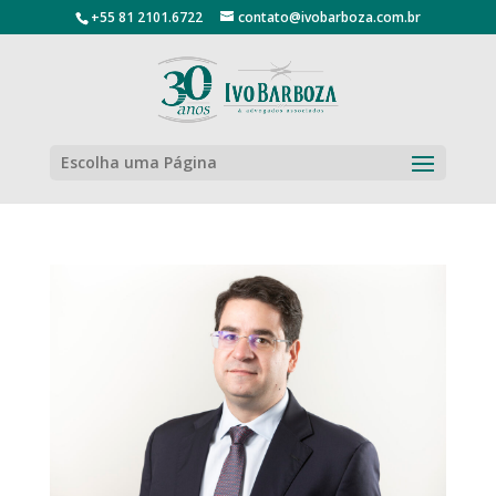
+55 81 2101.6722
contato@ivobarboza.com.br
Escolha uma Página