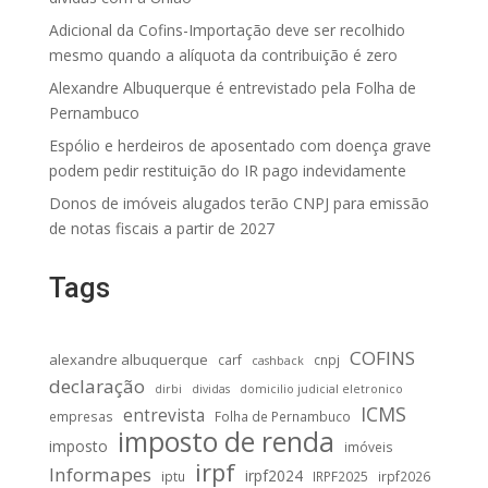
Adicional da Cofins-Importação deve ser recolhido
mesmo quando a alíquota da contribuição é zero
Alexandre Albuquerque é entrevistado pela Folha de
Pernambuco
Espólio e herdeiros de aposentado com doença grave
podem pedir restituição do IR pago indevidamente
Donos de imóveis alugados terão CNPJ para emissão
de notas fiscais a partir de 2027
Tags
COFINS
alexandre albuquerque
carf
cnpj
cashback
declaração
dirbi
dividas
domicilio judicial eletronico
ICMS
entrevista
empresas
Folha de Pernambuco
imposto de renda
imposto
imóveis
irpf
Informapes
irpf2024
iptu
IRPF2025
irpf2026