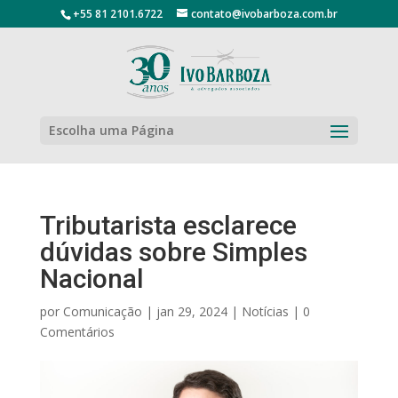
+55 81 2101.6722
contato@ivobarboza.com.br
Escolha uma Página
Tributarista esclarece
dúvidas sobre Simples
Nacional
por
Comunicação
|
jan 29, 2024
|
Notícias
|
0
Comentários